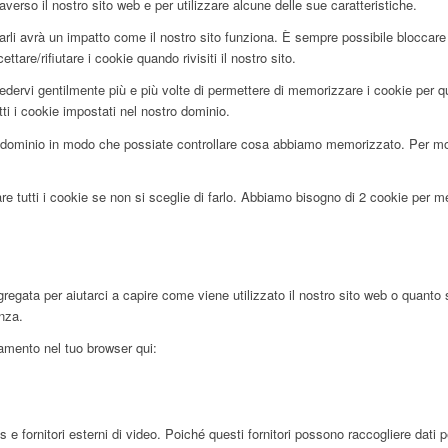
averso il nostro sito web e per utilizzare alcune delle sue caratteristiche.
utarli avrà un impatto come il nostro sito funziona. È sempre possibile blocca
tare/rifiutare i cookie quando rivisiti il nostro sito.
edervi gentilmente più e più volte di permettere di memorizzare i cookie per que
tti i cookie impostati nel nostro dominio.
dominio in modo che possiate controllare cosa abbiamo memorizzato. Per motiv
re tutti i cookie se non si sceglie di farlo. Abbiamo bisogno di 2 cookie per 
egata per aiutarci a capire come viene utilizzato il nostro sito web o quanto 
enza.
ciamento nel tuo browser qui:
ornitori esterni di video. Poiché questi fornitori possono raccogliere dati pers