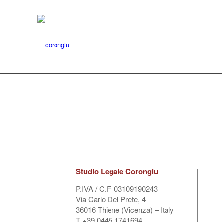
Studio Legale Corongiu
P.IVA / C.F. 03109190243
Via Carlo Del Prete, 4
36016 Thiene (Vicenza) – Italy
T +39 0445 1741694