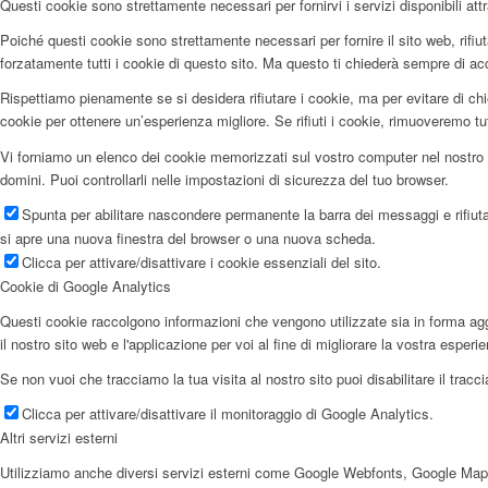
Questi cookie sono strettamente necessari per fornirvi i servizi disponibili attr
Poiché questi cookie sono strettamente necessari per fornire il sito web, rifi
forzatamente tutti i cookie di questo sito. Ma questo ti chiederà sempre di accet
Rispettiamo pienamente se si desidera rifiutare i cookie, ma per evitare di chi
cookie per ottenere un’esperienza migliore. Se rifiuti i cookie, rimuoveremo tu
Vi forniamo un elenco dei cookie memorizzati sul vostro computer nel nostro 
domini. Puoi controllarli nelle impostazioni di sicurezza del tuo browser.
Spunta per abilitare nascondere permanente la barra dei messaggi e rifiuta
si apre una nuova finestra del browser o una nuova scheda.
Clicca per attivare/disattivare i cookie essenziali del sito.
Cookie di Google Analytics
Questi cookie raccolgono informazioni che vengono utilizzate sia in forma aggr
il nostro sito web e l'applicazione per voi al fine di migliorare la vostra esperi
Se non vuoi che tracciamo la tua visita al nostro sito puoi disabilitare il trac
Clicca per attivare/disattivare il monitoraggio di Google Analytics.
Altri servizi esterni
Utilizziamo anche diversi servizi esterni come Google Webfonts, Google Maps e f