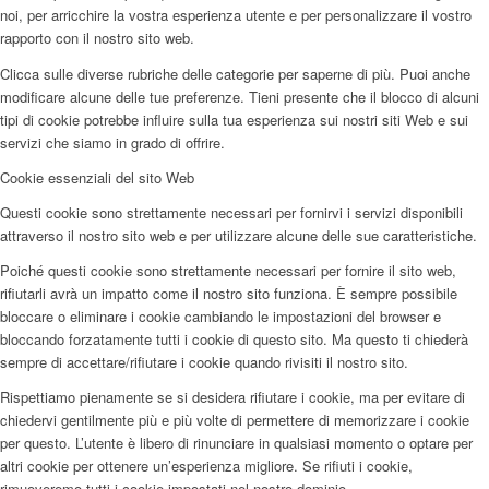
noi, per arricchire la vostra esperienza utente e per personalizzare il vostro
rapporto con il nostro sito web.
Clicca sulle diverse rubriche delle categorie per saperne di più. Puoi anche
modificare alcune delle tue preferenze. Tieni presente che il blocco di alcuni
tipi di cookie potrebbe influire sulla tua esperienza sui nostri siti Web e sui
servizi che siamo in grado di offrire.
Cookie essenziali del sito Web
Questi cookie sono strettamente necessari per fornirvi i servizi disponibili
attraverso il nostro sito web e per utilizzare alcune delle sue caratteristiche.
Poiché questi cookie sono strettamente necessari per fornire il sito web,
rifiutarli avrà un impatto come il nostro sito funziona. È sempre possibile
bloccare o eliminare i cookie cambiando le impostazioni del browser e
bloccando forzatamente tutti i cookie di questo sito. Ma questo ti chiederà
sempre di accettare/rifiutare i cookie quando rivisiti il nostro sito.
Rispettiamo pienamente se si desidera rifiutare i cookie, ma per evitare di
chiedervi gentilmente più e più volte di permettere di memorizzare i cookie
per questo. L’utente è libero di rinunciare in qualsiasi momento o optare per
altri cookie per ottenere un’esperienza migliore. Se rifiuti i cookie,
rimuoveremo tutti i cookie impostati nel nostro dominio.