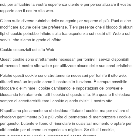
noi, per arricchire la vostra esperienza utente e per personalizzare il vostro
rapporto con il nostro sito web.
Clicca sulle diverse rubriche delle categorie per saperne di più. Puoi anche
modificare alcune delle tue preferenze. Tieni presente che il blocco di alcuni
tipi di cookie potrebbe influire sulla tua esperienza sui nostri siti Web e sui
servizi che siamo in grado di offrire.
Cookie essenziali del sito Web
Questi cookie sono strettamente necessari per fornirvi i servizi disponibili
attraverso il nostro sito web e per utilizzare alcune delle sue caratteristiche.
Poiché questi cookie sono strettamente necessari per fornire il sito web,
rifiutarli avrà un impatto come il nostro sito funziona. È sempre possibile
bloccare o eliminare i cookie cambiando le impostazioni del browser e
bloccando forzatamente tutti i cookie di questo sito. Ma questo ti chiederà
sempre di accettare/rifiutare i cookie quando rivisiti il nostro sito.
Rispettiamo pienamente se si desidera rifiutare i cookie, ma per evitare di
chiedervi gentilmente più e più volte di permettere di memorizzare i cookie
per questo. L’utente è libero di rinunciare in qualsiasi momento o optare per
altri cookie per ottenere un’esperienza migliore. Se rifiuti i cookie,
rimuoveremo tutti i cookie impostati nel nostro dominio.