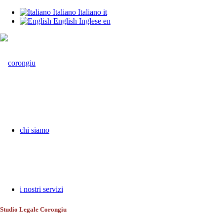
Italiano
Italiano
it
English
Inglese
en
chi siamo
i nostri servizi
Studio Legale Corongiu