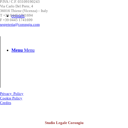
P.IVA / C.F. 03109190243
Via Carlo Del Prete, 4
36016 Thiene (Vicenza) – Italy
T +39 0445 1741694
contatti
F +39 0445 1741699
segreteria@corongiu.com
Menu
Menu
Privacy Policy
Cookie Policy
Credits
Studio Legale Corongiu